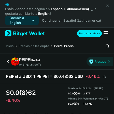
English
日本語
Estás viendo esta página en
Español (Latinoamérica)
. ¿Te
gustaría cambiarte a
English
?
Tiếng Việt
Cambia a
Continuar en Español (Latinoamérica)
Русский
English
Español (Latinoamérica)
Türkçe
Descargar ahora
Italiano
Français
Inicio
Precios de las cripto
PeiPei
Precio
Deutsch
简体中文
PEIPEI
PeiPei
Riesgos
繁體中文
0x3fFE...5790
Português (Portugal)
Bahasa Indonesia
PEIPEI a USD:
1 PEIPEI = $0.0{8}62 USD
-6.46%
1D
ภาษาไทย
हिन्दी
Máximo 24h
Vol. 24h (PEIPEI)
$
0.0{8}62
বাংলা
$
0.0{8}66
2.37T
Mínimo 24h
Volumen 24h
(USDT)
-6.46%
Español
$
0.0{8}6
14.67K
Português (Brasil)
PEIPEI Price Chart
Español (Argentina)