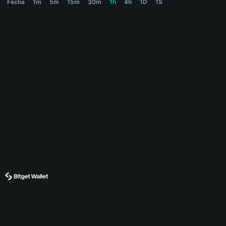
Fecha
1m
5m
15m
30m
1h
4h
1D
1S