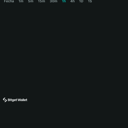
Fecha
1m
5m
15m
30m
1h
4h
1D
1S