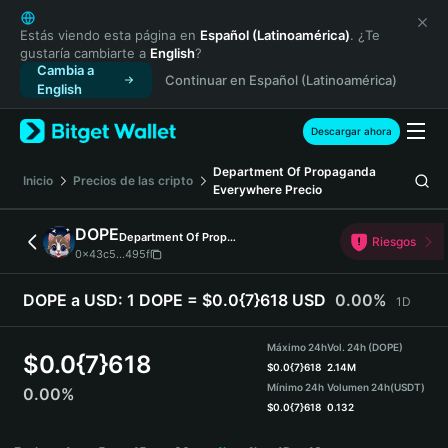
English
日本語
Estás viendo esta página en
Español (Latinoamérica)
. ¿Te
gustaría cambiarte a
English
?
Tiếng Việt
Cambia a
Continuar en Español (Latinoamérica)
Русский
English
Español (Latinoamérica)
Türkçe
Descargar ahora
Italiano
Department Of Propaganda
Français
Inicio
Precios de las cripto
Everywhere
Precio
Deutsch
简体中文
DOPE
Department Of Propaganda Everywhere
Riesgos
繁體中文
0x43c5...495f
Português (Portugal)
Bahasa Indonesia
DOPE a USD:
1 DOPE = $0.0{7}618 USD
0.00%
1D
ภาษาไทย
हिन्दी
Máximo 24h
Vol. 24h (DOPE)
$
0.0{7}618
বাংলা
$
0.0{7}618
2.14M
Mínimo 24h
Volumen 24h
(USDT)
0.00%
Español
$
0.0{7}618
0.132
Português (Brasil)
DOPE Price Chart
Español (Argentina)