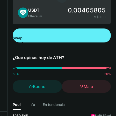
0.00405805
USDT
Ethereum
≈ $
0.00
Swap
Descarga Bitget Wallet
¿Qué opinas hoy de ATH?
50
%
50
%
Bueno
Malo
Pool
Info
En tendencia
$250,545
UniV3Pool