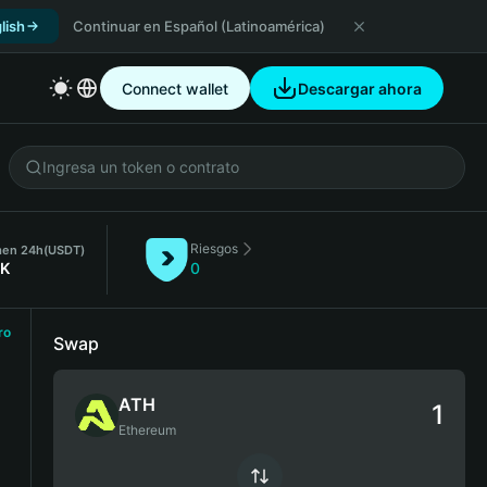
lish
Continuar en Español (Latinoamérica)
Connect wallet
Descargar ahora
Riesgos
men 24h
(USDT)
2K
0
ro
Swap
ATH
Ethereum