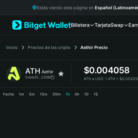
English
Estás viendo esta página en
Español (Latinoamér
日本語
Tiếng Việt
Billetera
Tarjeta
Swap
Ear
Русский
Español (Latinoamérica)
Türkçe
Italiano
Inicio
Precios de las cripto
Aethir
Precio
Français
Deutsch
$
0.004058
ATH
简体中文
Aethir
繁體中文
0xbe0E...226B
ATH a USD:
1 ATH = $0.0040
Português (Portugal)
ATH Price Chart
Bahasa Indonesia
Fecha
1m
5m
15m
30m
1h
4h
1D
1S
ภาษาไทย
हिन्दी
বাংলা
Español
Português (Brasil)
Español (Argentina)