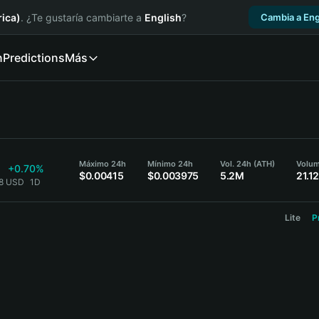
ica)
. ¿Te gustaría cambiarte a
English
?
Cambia a Eng
n
Predictions
Más
Máximo 24h
Mínimo 24h
Vol. 24h (ATH)
Volu
+0.70%
$0.00415
$0.003975
5.2M
21.1
58 USD
1D
Lite
P