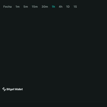
SOLX Price Chart
Fecha
1m
5m
15m
30m
1h
4h
1D
1S