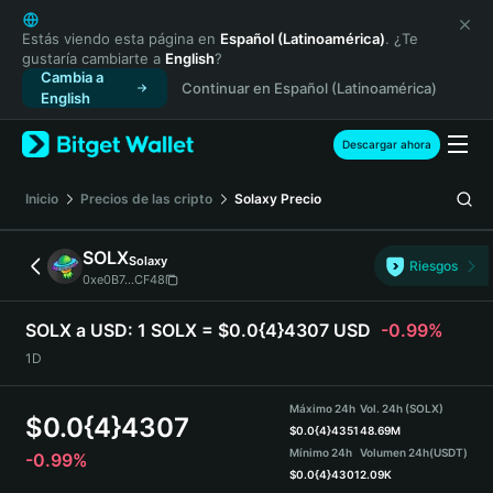
English
日本語
Estás viendo esta página en
Español (Latinoamérica)
. ¿Te
gustaría cambiarte a
English
?
Tiếng Việt
Cambia a
Continuar en Español (Latinoamérica)
Русский
English
Español (Latinoamérica)
Türkçe
Descargar ahora
Italiano
Français
Inicio
Precios de las cripto
Solaxy
Precio
Deutsch
简体中文
SOLX
Solaxy
Riesgos
繁體中文
0xe0B7...CF48
Português (Portugal)
Bahasa Indonesia
SOLX a USD:
1 SOLX = $0.0{4}4307 USD
-0.99%
ภาษาไทย
1D
हिन्दी
বাংলা
Máximo 24h
Vol. 24h (SOLX)
$
0.0{4}4307
Español
$
0.0{4}4351
48.69M
Mínimo 24h
Volumen 24h
(USDT)
-0.99%
Português (Brasil)
$
0.0{4}4301
2.09K
Español (Argentina)