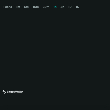
ROSCOE Price Chart
Fecha
1m
5m
15m
30m
1h
4h
1D
1S