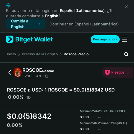
English
日本語
Estás viendo esta página en
Español (Latinoamérica)
. ¿Te
gustaría cambiarte a
English
?
Tiếng Việt
Cambia a
Continuar en Español (Latinoamérica)
Русский
English
Español (Latinoamérica)
Türkçe
Descargar ahora
Italiano
Français
Inicio
Precios de las cripto
Roscoe
Precio
Deutsch
简体中文
ROSCOE
Roscoe
Riesgos
繁體中文
0xf1D0...47C6
Português (Portugal)
Bahasa Indonesia
ROSCOE a USD:
1 ROSCOE = $0.0{5}8342 USD
ภาษาไทย
0.00%
1D
हिन्दी
বাংলা
Máximo 24h
Vol. 24h (ROSCOE)
$
0.0{5}8342
Español
$
0.00
--
Mínimo 24h
Volumen 24h
(USDT)
0.00%
Português (Brasil)
$
0.00
--
Español (Argentina)