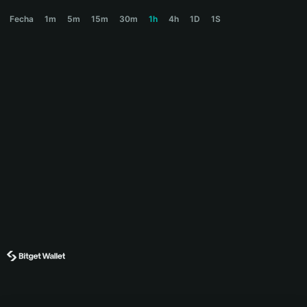
SMARTMONEY Price Chart
Fecha
1m
5m
15m
30m
1h
4h
1D
1S