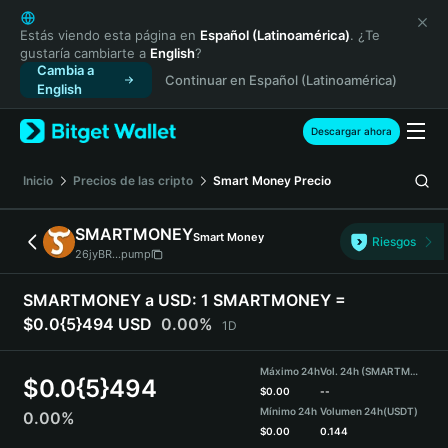
English
日本語
Estás viendo esta página en
Español (Latinoamérica)
. ¿Te
gustaría cambiarte a
English
?
Tiếng Việt
Cambia a
Continuar en Español (Latinoamérica)
Русский
English
Español (Latinoamérica)
Türkçe
Descargar ahora
Italiano
Français
Inicio
Precios de las cripto
Smart Money
Precio
Deutsch
简体中文
SMARTMONEY
Smart Money
Riesgos
繁體中文
26jyBR...pump
Português (Portugal)
Bahasa Indonesia
SMARTMONEY a USD:
1 SMARTMONEY =
ภาษาไทย
$0.0{5}494 USD
0.00%
1D
हिन्दी
বাংলা
Máximo 24h
Vol. 24h (SMARTMONEY)
$
0.0{5}494
Español
$
0.00
--
Mínimo 24h
Volumen 24h
(USDT)
0.00%
Português (Brasil)
$
0.00
0.144
Español (Argentina)