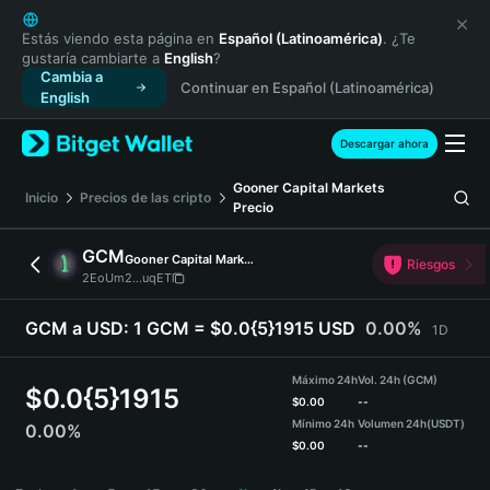
English
日本語
Estás viendo esta página en
Español (Latinoamérica)
. ¿Te
gustaría cambiarte a
English
?
Tiếng Việt
Cambia a
Continuar en Español (Latinoamérica)
Русский
English
Español (Latinoamérica)
Türkçe
Descargar ahora
Italiano
Gooner Capital Markets
Français
Inicio
Precios de las cripto
Precio
Deutsch
简体中文
GCM
Gooner Capital Markets
Riesgos
繁體中文
2EoUm2...uqET
Português (Portugal)
Bahasa Indonesia
GCM a USD:
1 GCM = $0.0{5}1915 USD
0.00%
1D
ภาษาไทย
हिन्दी
Máximo 24h
Vol. 24h (GCM)
$
0.0{5}1915
বাংলা
$
0.00
--
Mínimo 24h
Volumen 24h
(USDT)
0.00%
Español
$
0.00
--
Português (Brasil)
GCM Price Chart
Español (Argentina)