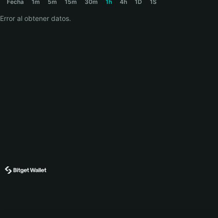
Fecha
1m
5m
15m
30m
1h
4h
1D
1S
Error al obtener datos.