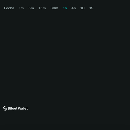
MARMOT Price Chart
Fecha
1m
5m
15m
30m
1h
4h
1D
1S