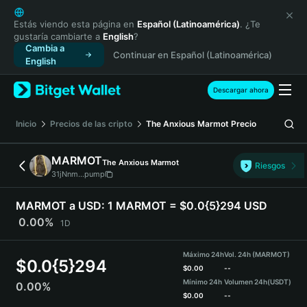
English
日本語
Estás viendo esta página en
Español (Latinoamérica)
. ¿Te
gustaría cambiarte a
English
?
Tiếng Việt
Cambia a
Continuar en Español (Latinoamérica)
Русский
English
Español (Latinoamérica)
Türkçe
Descargar ahora
Italiano
Français
Inicio
Precios de las cripto
The Anxious Marmot
Precio
Deutsch
简体中文
MARMOT
The Anxious Marmot
Riesgos
繁體中文
31jNnm...pump
Português (Portugal)
Bahasa Indonesia
MARMOT a USD:
1 MARMOT = $0.0{5}294 USD
ภาษาไทย
0.00%
1D
हिन्दी
বাংলা
Máximo 24h
Vol. 24h (MARMOT)
$
0.0{5}294
Español
$
0.00
--
Mínimo 24h
Volumen 24h
(USDT)
0.00%
Português (Brasil)
$
0.00
--
Español (Argentina)