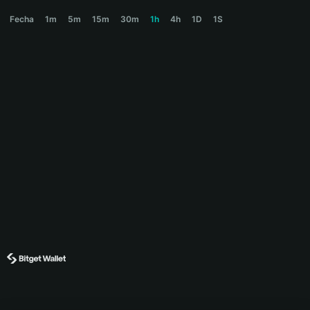
JOBLESS Price Chart
Fecha
1m
5m
15m
30m
1h
4h
1D
1S