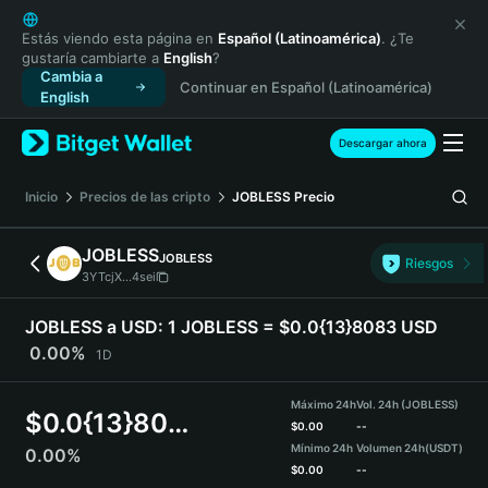
English
日本語
Estás viendo esta página en
Español (Latinoamérica)
. ¿Te
gustaría cambiarte a
English
?
Tiếng Việt
Cambia a
Continuar en Español (Latinoamérica)
Русский
English
Español (Latinoamérica)
Türkçe
Descargar ahora
Italiano
Français
Inicio
Precios de las cripto
JOBLESS
Precio
Deutsch
简体中文
JOBLESS
JOBLESS
Riesgos
繁體中文
3YTcjX...4sei
Português (Portugal)
Bahasa Indonesia
JOBLESS a USD:
1 JOBLESS = $0.0{13}8083 USD
ภาษาไทย
0.00%
1D
हिन्दी
বাংলা
Máximo 24h
Vol. 24h (JOBLESS)
$
0.0{13}8083
Español
$
0.00
--
Mínimo 24h
Volumen 24h
(USDT)
0.00%
Português (Brasil)
$
0.00
--
Español (Argentina)