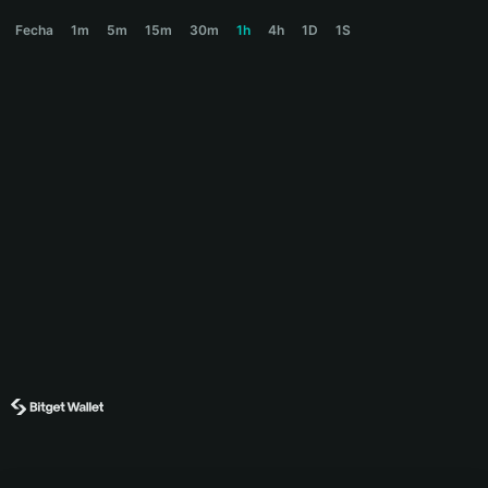
SUPERCOIN Price Chart
Fecha
1m
5m
15m
30m
1h
4h
1D
1S