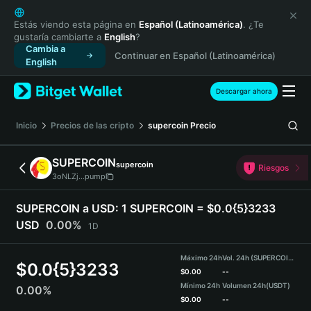
English
日本語
Estás viendo esta página en
Español (Latinoamérica)
. ¿Te
gustaría cambiarte a
English
?
Tiếng Việt
Cambia a
Continuar en Español (Latinoamérica)
Русский
English
Español (Latinoamérica)
Türkçe
Descargar ahora
Italiano
Français
Inicio
Precios de las cripto
supercoin
Precio
Deutsch
简体中文
SUPERCOIN
supercoin
Riesgos
繁體中文
3oNLZj...pump
Português (Portugal)
Bahasa Indonesia
SUPERCOIN a USD:
1 SUPERCOIN = $0.0{5}3233
ภาษาไทย
USD
0.00%
1D
हिन्दी
বাংলা
Máximo 24h
Vol. 24h (SUPERCOIN)
$
0.0{5}3233
Español
$
0.00
--
Mínimo 24h
Volumen 24h
(USDT)
0.00%
Português (Brasil)
$
0.00
--
Español (Argentina)