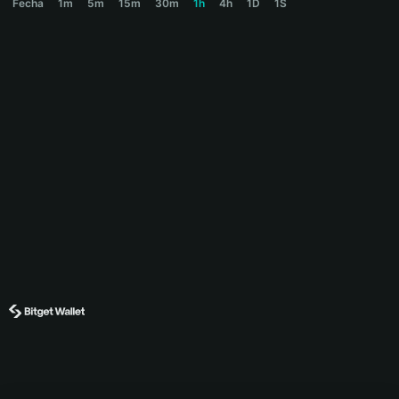
Fecha
1m
5m
15m
30m
1h
4h
1D
1S