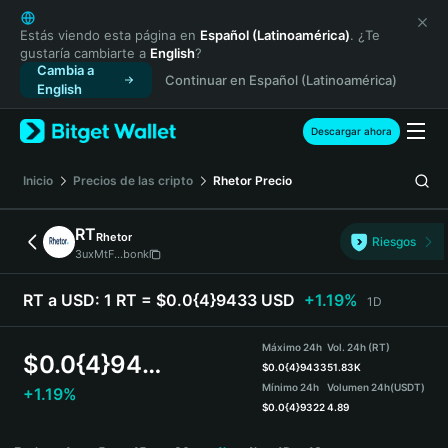
English
日本語
Estás viendo esta página en
Español (Latinoamérica)
. ¿Te
gustaría cambiarte a
English
?
Tiếng Việt
Cambia a
Continuar en Español (Latinoamérica)
Русский
English
Español (Latinoamérica)
Türkçe
Descargar ahora
Italiano
Français
Inicio
Precios de las cripto
Rhetor
Precio
Deutsch
简体中文
RT
Rhetor
Riesgos
繁體中文
3uxMtF...bonk
Português (Portugal)
Bahasa Indonesia
RT a USD:
1 RT = $0.0{4}9433 USD
+1.19%
1D
ภาษาไทย
हिन्दी
Máximo 24h
Vol. 24h (RT)
$
0.0{4}9433
বাংলা
$
0.0{4}9433
51.83K
Mínimo 24h
Volumen 24h
(USDT)
+1.19%
Español
$
0.0{4}9322
4.89
Português (Brasil)
RT Price Chart
Español (Argentina)