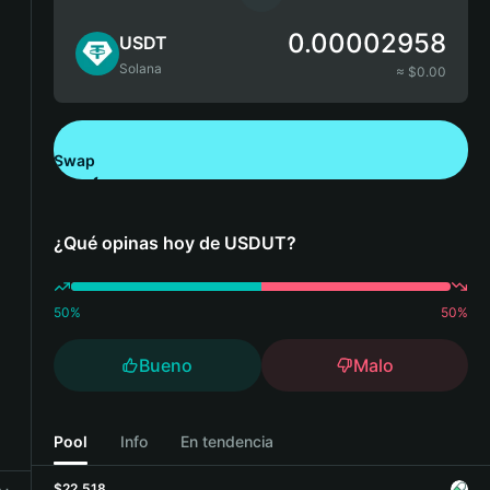
0.00002958
USDT
Solana
≈ $
0.00
Swap
Descarga Bitget Wallet
¿Qué opinas hoy de USDUT?
50
%
50
%
Bueno
Malo
Pool
Info
En tendencia
$22,518