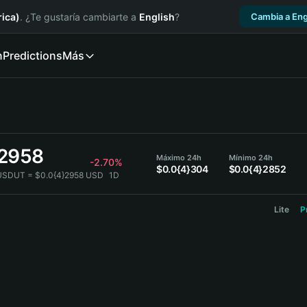
ica)
. ¿Te gustaría cambiarte a
English
?
Cambia a Eng
n
Predictions
Más
}2958
Máximo 24h
Mínimo 24h
-2.70%
$0.0{4}304
$0.0{4}2852
USDUT = $0.0{4}2958 USD
1D
Lite
P