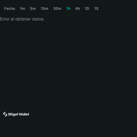
◎DOG Price Chart
Fecha
1m
5m
15m
30m
1h
4h
1D
1S
Error al obtener datos.