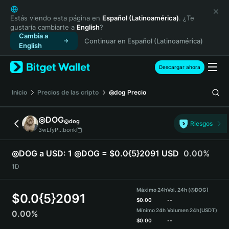
English
日本語
Estás viendo esta página en
Español (Latinoamérica)
. ¿Te
gustaría cambiarte a
English
?
Tiếng Việt
Cambia a
Continuar en Español (Latinoamérica)
Русский
English
Español (Latinoamérica)
Türkçe
Descargar ahora
Italiano
Français
Inicio
Precios de las cripto
◎dog
Precio
Deutsch
简体中文
◎DOG
◎dog
Riesgos
繁體中文
3wLfyP...bonk
Português (Portugal)
Bahasa Indonesia
◎DOG a USD:
1 ◎DOG = $0.0{5}2091 USD
0.00%
ภาษาไทย
1D
हिन्दी
বাংলা
Máximo 24h
Vol. 24h (◎DOG)
$
0.0{5}2091
Español
$
0.00
--
Mínimo 24h
Volumen 24h
(USDT)
0.00%
Português (Brasil)
$
0.00
--
Español (Argentina)