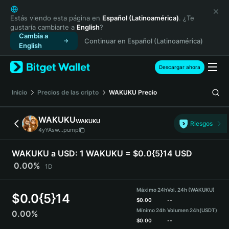
English
日本語
Estás viendo esta página en
Español (Latinoamérica)
. ¿Te
gustaría cambiarte a
English
?
Tiếng Việt
Cambia a
Continuar en Español (Latinoamérica)
Русский
English
Español (Latinoamérica)
Türkçe
Descargar ahora
Italiano
Français
Inicio
Precios de las cripto
WAKUKU
Precio
Deutsch
简体中文
WAKUKU
WAKUKU
Riesgos
繁體中文
4yYAsw...pump
Português (Portugal)
Bahasa Indonesia
WAKUKU a USD:
1 WAKUKU = $0.0{5}14 USD
ภาษาไทย
0.00%
1D
हिन्दी
বাংলা
Máximo 24h
Vol. 24h (WAKUKU)
$
0.0{5}14
Español
$
0.00
--
Mínimo 24h
Volumen 24h
(USDT)
0.00%
Português (Brasil)
$
0.00
--
Español (Argentina)