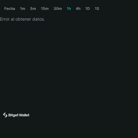
WAKUKU Price Chart
Fecha
1m
5m
15m
30m
1h
4h
1D
1S
Error al obtener datos.