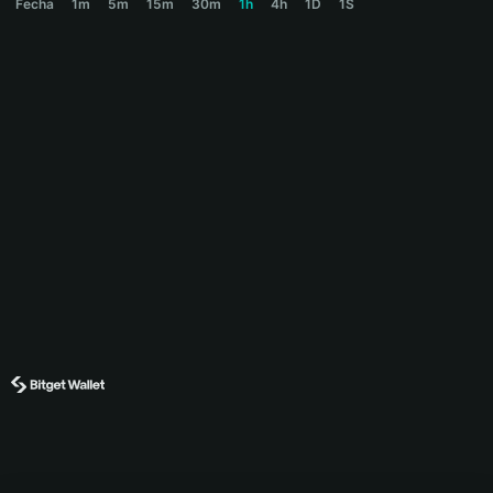
Fecha
1m
5m
15m
30m
1h
4h
1D
1S