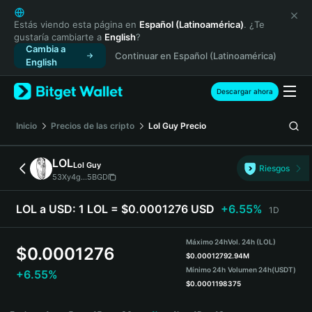
English
日本語
Estás viendo esta página en
Español (Latinoamérica)
. ¿Te
gustaría cambiarte a
English
?
Tiếng Việt
Cambia a
Continuar en Español (Latinoamérica)
Русский
English
Español (Latinoamérica)
Türkçe
Descargar ahora
Italiano
Français
Inicio
Precios de las cripto
Lol Guy
Precio
Deutsch
简体中文
LOL
Lol Guy
Riesgos
繁體中文
53Xy4g...5BGD
Português (Portugal)
Bahasa Indonesia
LOL a USD:
1 LOL = $0.0001276 USD
+6.55%
1D
ภาษาไทย
हिन्दी
Máximo 24h
Vol. 24h (LOL)
$
0.0001276
বাংলা
$
0.0001279
2.94M
Mínimo 24h
Volumen 24h
(USDT)
+6.55%
Español
$
0.0001198
375
Português (Brasil)
LOL Price Chart
Español (Argentina)