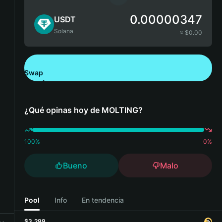
0.00000347
USDT
Solana
≈ $
0.00
Swap
Descarga Bitget Wallet
¿Qué opinas hoy de MOLTING?
100
%
0
%
Bueno
Malo
Pool
Info
En tendencia
$3,299