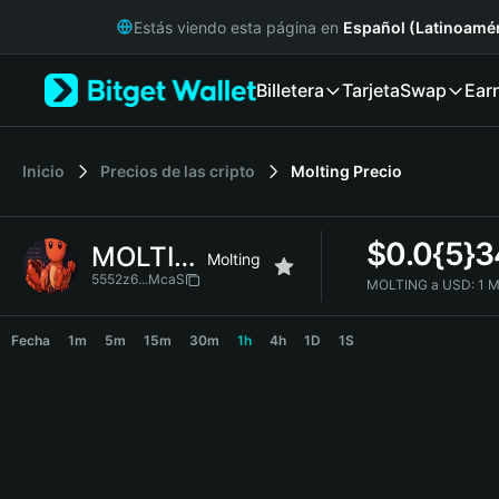
English
Estás viendo esta página en
Español (Latinoamér
日本語
Tiếng Việt
Billetera
Tarjeta
Swap
Ear
Русский
Español (Latinoamérica)
Türkçe
Italiano
Inicio
Precios de las cripto
Molting
Precio
Français
Deutsch
$
0.0{5}
MOLTING
简体中文
Molting
繁體中文
5552z6...McaS
MOLTING a USD:
1 
Português (Portugal)
MOLTING Price Chart
Bahasa Indonesia
Fecha
1m
5m
15m
30m
1h
4h
1D
1S
ภาษาไทย
हिन्दी
বাংলা
Español
Português (Brasil)
Español (Argentina)