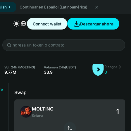
lish
Continuar en Español (Latinoamérica)
Connect wallet
Descargar ahora
Riesgos
Vol. 24h (MOLTING)
Volumen 24h
(USDT)
9.77M
33.9
0
ro
Swap
MOLTING
Solana