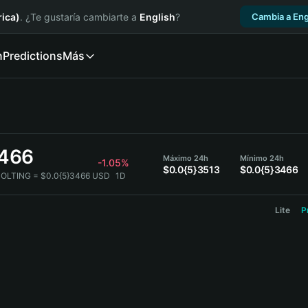
ica)
. ¿Te gustaría cambiarte a
English
?
Cambia a Eng
n
Predictions
Más
3466
Máximo 24h
Mínimo 24h
-1.05%
$0.0{5}3513
$0.0{5}3466
MOLTING = $0.0{5}3466 USD
1D
Lite
P