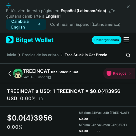
English
日本語
Estás viendo esta página en
Español (Latinoamérica)
. ¿Te
gustaría cambiarte a
English
?
Tiếng Việt
Cambia a
Continuar en Español (Latinoamérica)
Русский
English
Español (Latinoamérica)
Türkçe
Descargar ahora
Italiano
Français
Inicio
Precios de las cripto
Tree Stuck in Cat
Precio
Deutsch
简体中文
TREEINCAT
Tree Stuck in Cat
Riesgos
繁體中文
5AzTQ5...moon
Português (Portugal)
Bahasa Indonesia
TREEINCAT a USD:
1 TREEINCAT = $0.0{4}3956
ภาษาไทย
USD
0.00%
1D
हिन्दी
বাংলা
Máximo 24h
Vol. 24h (TREEINCAT)
$
0.0{4}3956
Español
$
0.00
--
Mínimo 24h
Volumen 24h
(USDT)
0.00%
Português (Brasil)
$
0.00
--
Español (Argentina)