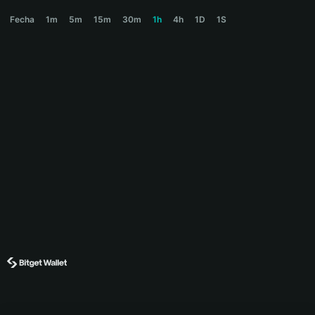
TREEINCAT Price Chart
Fecha
1m
5m
15m
30m
1h
4h
1D
1S