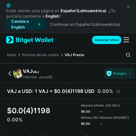
English
日本語
Estás viendo esta página en
Español (Latinoamérica)
. ¿Te
gustaría cambiarte a
English
?
Tiếng Việt
Cambia a
Continuar en Español (Latinoamérica)
Русский
English
Español (Latinoamérica)
Türkçe
Descargar ahora
Italiano
Français
Inicio
Precios de las cripto
VAJ
Precio
Deutsch
简体中文
VAJ
VAJ
Riesgos
繁體中文
5N6mRd...pump
Português (Portugal)
Bahasa Indonesia
VAJ a USD:
1 VAJ = $0.0{4}1198 USD
0.00%
1D
ภาษาไทย
हिन्दी
Máximo 24h
Vol. 24h (VAJ)
$
0.0{4}1198
বাংলা
$
0.00
--
Mínimo 24h
Volumen 24h
(USDT)
0.00%
Español
$
0.00
--
Português (Brasil)
VAJ Price Chart
Español (Argentina)