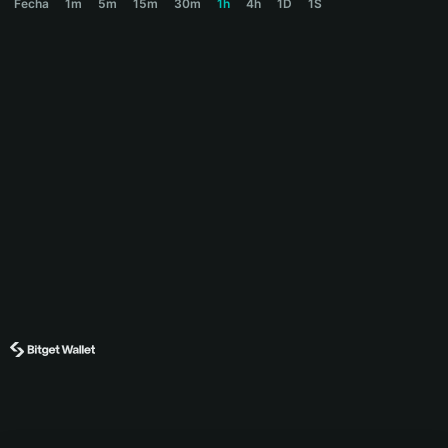
Fecha
1m
5m
15m
30m
1h
4h
1D
1S