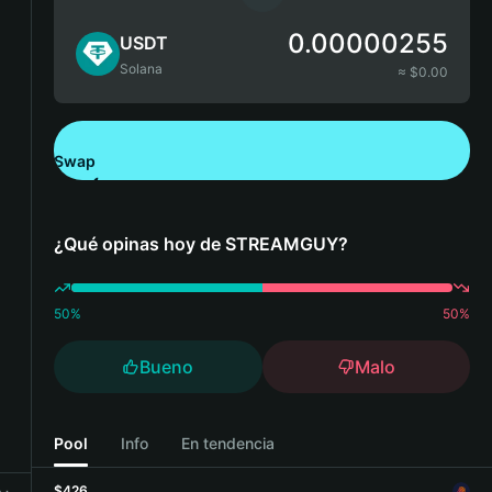
0.00000255
USDT
Solana
≈ $
0.00
Swap
Descarga Bitget Wallet
¿Qué opinas hoy de STREAMGUY?
50
%
50
%
Bueno
Malo
Pool
Info
En tendencia
$426