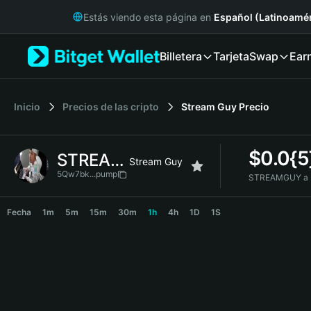
English
Estás viendo esta página en
Español (Latinoamér
日本語
Tiếng Việt
Billetera
Tarjeta
Swap
Ear
Русский
Español (Latinoamérica)
Türkçe
Italiano
Inicio
Precios de las cripto
Stream Guy
Precio
Français
Deutsch
$
0.0{
STREAMGUY
简体中文
Stream Guy
繁體中文
5Qw7bk...pump
STREAMGUY a 
Português (Portugal)
STREAMGUY Price Chart
Bahasa Indonesia
Fecha
1m
5m
15m
30m
1h
4h
1D
1S
ภาษาไทย
हिन्दी
বাংলা
Español
Português (Brasil)
Español (Argentina)