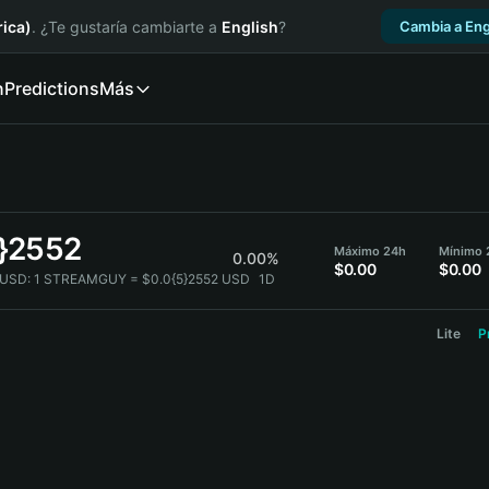
ica)
. ¿Te gustaría cambiarte a
English
?
Cambia a Eng
n
Predictions
Más
5}2552
Máximo 24h
Mínimo 
0.00%
$0.00
$0.00
USD:
1 STREAMGUY = $0.0{5}2552 USD
1D
Lite
P