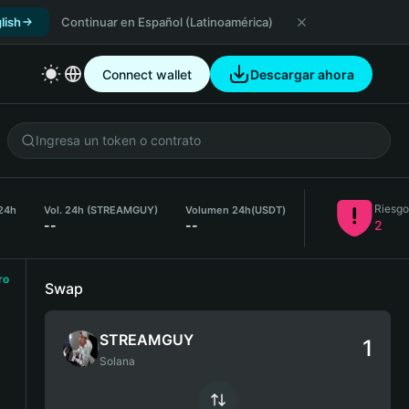
lish
Continuar en Español (Latinoamérica)
Connect wallet
Descargar ahora
Riesgo
24h
Vol. 24h (STREAMGUY)
Volumen 24h
(USDT)
--
--
2
ro
Swap
STREAMGUY
Solana