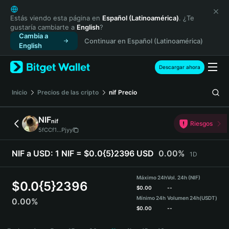
English
日本語
Estás viendo esta página en
Español (Latinoamérica)
. ¿Te
gustaría cambiarte a
English
?
Tiếng Việt
Cambia a
Continuar en Español (Latinoamérica)
Русский
English
Español (Latinoamérica)
Türkçe
Descargar ahora
Italiano
Français
Inicio
Precios de las cripto
nif
Precio
Deutsch
简体中文
NIF
nif
Riesgos
繁體中文
5fCCf1...Pjyy
Português (Portugal)
Bahasa Indonesia
NIF a USD:
1 NIF = $0.0{5}2396 USD
0.00%
1D
ภาษาไทย
हिन्दी
Máximo 24h
Vol. 24h (NIF)
$
0.0{5}2396
বাংলা
$
0.00
--
Mínimo 24h
Volumen 24h
(USDT)
0.00%
Español
$
0.00
--
Português (Brasil)
NIF Price Chart
Español (Argentina)