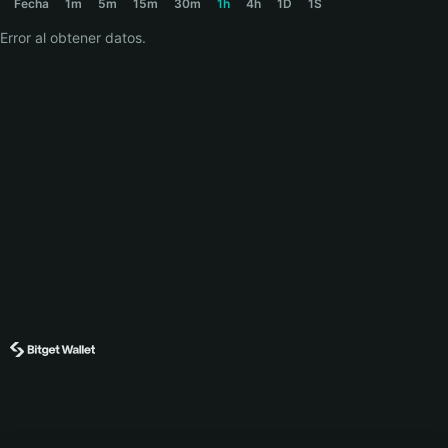
Fecha
1m
5m
15m
30m
1h
4h
1D
1S
Error al obtener datos.