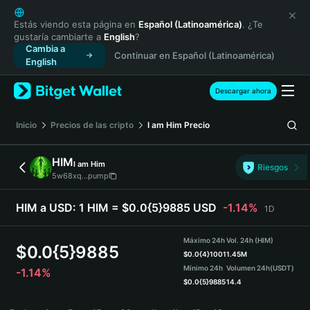
English
日本語
Estás viendo esta página en
Español (Latinoamérica)
. ¿Te
gustaría cambiarte a
English
?
Tiếng Việt
Cambia a
Continuar en Español (Latinoamérica)
Русский
English
Español (Latinoamérica)
Türkçe
Descargar ahora
Italiano
Français
Inicio
Precios de las cripto
I am Him
Precio
Deutsch
简体中文
HIM
I am Him
Riesgos
繁體中文
5w68xq...pump
Português (Portugal)
Bahasa Indonesia
HIM a USD:
1 HIM = $0.0{5}9885 USD
-1.14%
1D
ภาษาไทย
हिन्दी
Máximo 24h
Vol. 24h (HIM)
$
0.0{5}9885
বাংলা
$
0.0{4}1001
1.45M
Mínimo 24h
Volumen 24h
(USDT)
-1.14%
Español
$
0.0{5}9885
14.4
Português (Brasil)
HIM Price Chart
Español (Argentina)