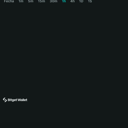
Fecha
1m
5m
15m
30m
1h
4h
1D
1S