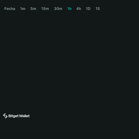
NAKA Price Chart
Fecha
1m
5m
15m
30m
1h
4h
1D
1S