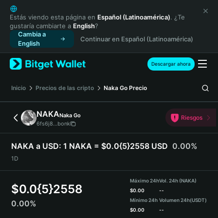
English
日本語
Estás viendo esta página en
Español (Latinoamérica)
. ¿Te
gustaría cambiarte a
English
?
Tiếng Việt
Cambia a
Continuar en Español (Latinoamérica)
Русский
English
Español (Latinoamérica)
Türkçe
Descargar ahora
Italiano
Français
Inicio
Precios de las cripto
Naka Go
Precio
Deutsch
简体中文
NAKA
Naka Go
Riesgos
繁體中文
6fs6j8...bonk
Português (Portugal)
Bahasa Indonesia
NAKA a USD:
1 NAKA = $0.0{5}2558 USD
0.00%
ภาษาไทย
1D
हिन्दी
বাংলা
Máximo 24h
Vol. 24h (NAKA)
$
0.0{5}2558
Español
$
0.00
--
Mínimo 24h
Volumen 24h
(USDT)
0.00%
Português (Brasil)
$
0.00
--
Español (Argentina)