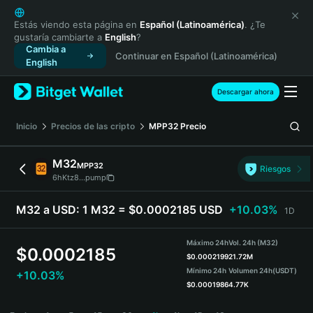
English
日本語
Estás viendo esta página en
Español (Latinoamérica)
. ¿Te
gustaría cambiarte a
English
?
Tiếng Việt
Cambia a
Continuar en Español (Latinoamérica)
Русский
English
Español (Latinoamérica)
Türkçe
Descargar ahora
Italiano
Français
Inicio
Precios de las cripto
MPP32
Precio
Deutsch
简体中文
M32
MPP32
Riesgos
繁體中文
6hKtz8...pump
Português (Portugal)
Bahasa Indonesia
M32 a USD:
1 M32 = $0.0002185 USD
+10.03%
1D
ภาษาไทย
हिन्दी
Máximo 24h
Vol. 24h (M32)
$
0.0002185
বাংলা
$
0.0002199
21.72M
Mínimo 24h
Volumen 24h
(USDT)
+10.03%
Español
$
0.0001986
4.77K
Português (Brasil)
M32 Price Chart
Español (Argentina)