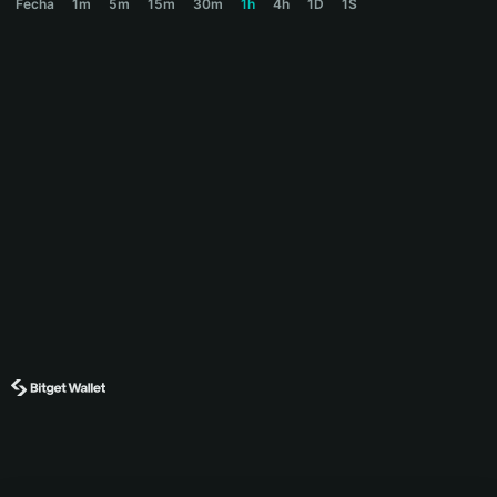
Fecha
1m
5m
15m
30m
1h
4h
1D
1S