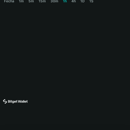
Fecha
1m
5m
15m
30m
1h
4h
1D
1S