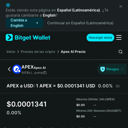
English
日本語
Estás viendo esta página en
Español (Latinoamérica)
. ¿Te
gustaría cambiarte a
English
?
Tiếng Việt
Cambia a
Continuar en Español (Latinoamérica)
Русский
English
Español (Latinoamérica)
Türkçe
Descargar ahora
Italiano
Français
Inicio
Precios de las cripto
Apex AI
Precio
Deutsch
简体中文
APEX
Apex AI
Riesgos
繁體中文
6rE8kJ...pump
Português (Portugal)
Bahasa Indonesia
APEX a USD:
1 APEX = $0.0001341 USD
0.00%
1D
ภาษาไทย
हिन्दी
Máximo 24h
Vol. 24h (APEX)
$
0.0001341
বাংলা
$
0.00
--
Mínimo 24h
Volumen 24h
(USDT)
0.00%
Español
$
0.00
--
Português (Brasil)
APEX Price Chart
Español (Argentina)