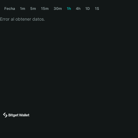
SIGMA Price Chart
Fecha
1m
5m
15m
30m
1h
4h
1D
1S
Error al obtener datos.