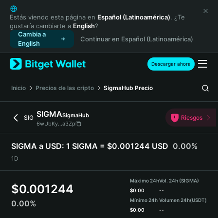
English
日本語
Estás viendo esta página en
Español (Latinoamérica)
. ¿Te
gustaría cambiarte a
English
?
Tiếng Việt
Cambia a
Continuar en Español (Latinoamérica)
Русский
English
Español (Latinoamérica)
Türkçe
Descargar ahora
Italiano
Français
Inicio
Precios de las cripto
SigmaHub
Precio
Deutsch
简体中文
SIGMA
SigmaHub
SIG
Riesgos
繁體中文
6wUbKy...a3Zp
Português (Portugal)
Bahasa Indonesia
SIGMA a USD:
1 SIGMA = $0.001244 USD
0.00%
ภาษาไทย
1D
हिन्दी
বাংলা
Máximo 24h
Vol. 24h (SIGMA)
$
0.001244
Español
$
0.00
--
Mínimo 24h
Volumen 24h
(USDT)
0.00%
Português (Brasil)
$
0.00
--
Español (Argentina)