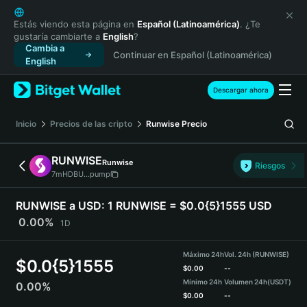
English
日本語
Estás viendo esta página en
Español (Latinoamérica)
. ¿Te
gustaría cambiarte a
English
?
Tiếng Việt
Cambia a
Continuar en Español (Latinoamérica)
Русский
English
Español (Latinoamérica)
Türkçe
Descargar ahora
Italiano
Français
Inicio
Precios de las cripto
Runwise
Precio
Deutsch
简体中文
RUNWISE
Runwise
Riesgos
繁體中文
7mHDBU...pump
Português (Portugal)
Bahasa Indonesia
RUNWISE a USD:
1 RUNWISE = $0.0{5}1555 USD
ภาษาไทย
0.00%
1D
हिन्दी
বাংলা
Máximo 24h
Vol. 24h (RUNWISE)
$
0.0{5}1555
Español
$
0.00
--
Mínimo 24h
Volumen 24h
(USDT)
0.00%
Português (Brasil)
$
0.00
--
Español (Argentina)