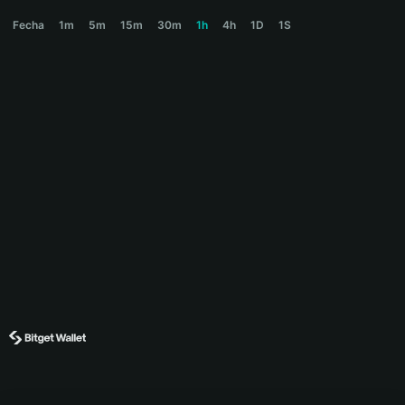
RUNWISE Price Chart
Fecha
1m
5m
15m
30m
1h
4h
1D
1S