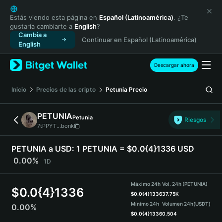
English
日本語
Estás viendo esta página en
Español (Latinoamérica)
. ¿Te
gustaría cambiarte a
English
?
Tiếng Việt
Cambia a
Continuar en Español (Latinoamérica)
Русский
English
Español (Latinoamérica)
Türkçe
Descargar ahora
Italiano
Français
Inicio
Precios de las cripto
Petunia
Precio
Deutsch
简体中文
PETUNIA
Petunia
Riesgos
繁體中文
7tPPYT...bonk
Português (Portugal)
Bahasa Indonesia
PETUNIA a USD:
1 PETUNIA = $0.0{4}1336 USD
ภาษาไทย
0.00%
1D
हिन्दी
বাংলা
Máximo 24h
Vol. 24h (PETUNIA)
$
0.0{4}1336
Español
$
0.0{4}1336
37.75K
Mínimo 24h
Volumen 24h
(USDT)
0.00%
Português (Brasil)
$
0.0{4}1336
0.504
Español (Argentina)