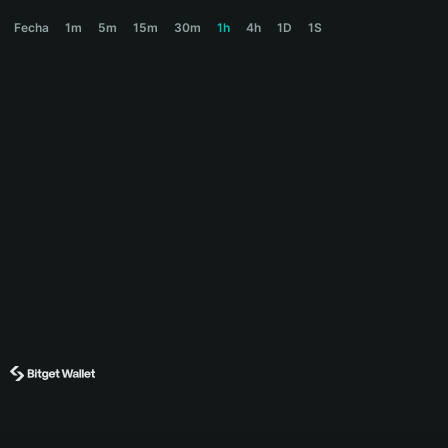
PETUNIA Price Chart
Fecha
1m
5m
15m
30m
1h
4h
1D
1S