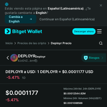
English
日本語
Estás viendo esta página en
Español (Latinoamérica)
. ¿Te
gustaría cambiarte a
English
?
Tiếng Việt
Cambia a
Continuar en Español (Latinoamérica)
Русский
English
Español (Latinoamérica)
Türkçe
Descargar ahora
Italiano
Français
Inicio
Precios de las cripto
Deployr
Precio
Deutsch
简体中文
DEPLOYR
Deployr
Riesgos
繁體中文
8JvDVZ...brrr
Português (Portugal)
Bahasa Indonesia
DEPLOYR a USD:
1 DEPLOYR = $0.0001177 USD
ภาษาไทย
-5.47%
1D
हिन्दी
বাংলা
Máximo 24h
Vol. 24h (DEPLOYR)
$
0.0001177
Español
$
0.0001254
4.82M
Mínimo 24h
Volumen 24h
(USDT)
-5.47%
Português (Brasil)
$
0.0001088
568
Español (Argentina)