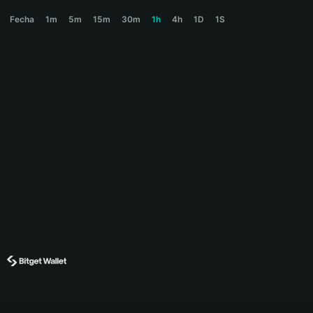
DEPLOYR Price Chart
Fecha
1m
5m
15m
30m
1h
4h
1D
1S