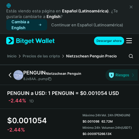
English
日本語
Estás viendo esta página en
Español (Latinoamérica)
. ¿Te
gustaría cambiarte a
English
?
Tiếng Việt
Cambia a
Continuar en Español (Latinoamérica)
Русский
English
Español (Latinoamérica)
Türkçe
Descargar ahora
Italiano
Français
Inicio
Precios de las cripto
Nietzschean Penguin
Precio
Deutsch
简体中文
PENGUIN
Nietzschean Penguin
Riesgos
繁體中文
8Jx8AA...pump
Português (Portugal)
Bahasa Indonesia
PENGUIN a USD:
1 PENGUIN = $0.001054 USD
ภาษาไทย
-2.44%
1D
हिन्दी
বাংলা
Máximo 24h
Vol. 24h (PENGUIN)
$
0.001054
Español
$
0.001098
62.72M
Mínimo 24h
Volumen 24h
(USDT)
-2.44%
Português (Brasil)
$
0.0009752
66.13K
Español (Argentina)