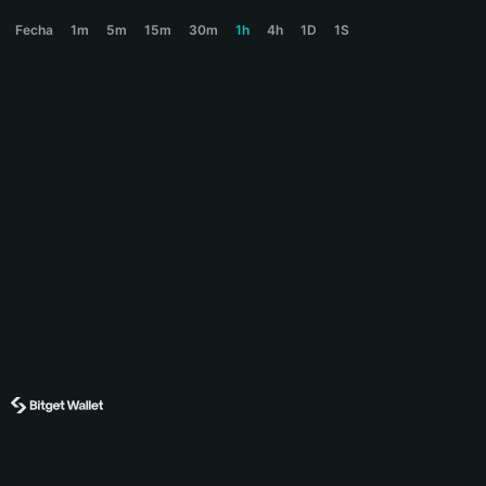
PENGUIN Price Chart
Fecha
1m
5m
15m
30m
1h
4h
1D
1S