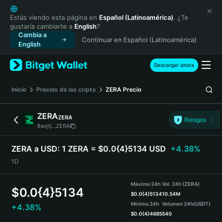
English
日本語
Estás viendo esta página en
Español (Latinoamérica)
. ¿Te
gustaría cambiarte a
English
?
Tiếng Việt
Cambia a
Continuar en Español (Latinoamérica)
Русский
English
Español (Latinoamérica)
Türkçe
Descargar ahora
Italiano
Français
Inicio
Precios de las cripto
ZERA
Precio
Deutsch
简体中文
ZERA
ZERA
Riesgos
繁體中文
8avjtj...ZERA
Português (Portugal)
Bahasa Indonesia
ZERA a USD:
1 ZERA = $0.0{4}5134 USD
+4.38%
ภาษาไทย
1D
हिन्दी
বাংলা
Máximo 24h
Vol. 24h (ZERA)
$
0.0{4}5134
Español
$
0.0{4}5134
10.54M
Mínimo 24h
Volumen 24h
(USDT)
+4.38%
Português (Brasil)
$
0.0{4}4685
540
Español (Argentina)