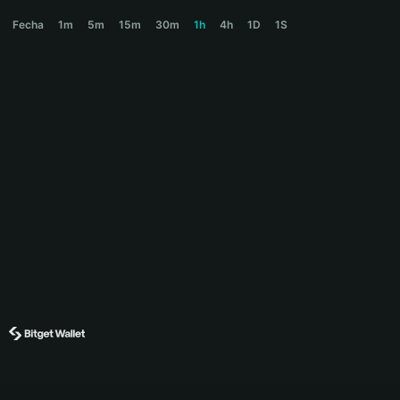
ZERA Price Chart
Fecha
1m
5m
15m
30m
1h
4h
1D
1S