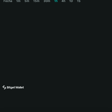
Fecha
1m
5m
15m
30m
1h
4h
1D
1S