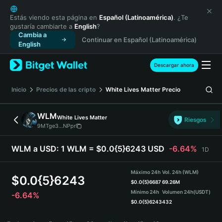
English
日本語
Estás viendo esta página en
Español (Latinoamérica)
. ¿Te
gustaría cambiarte a
English
?
Tiếng Việt
Cambia a
Continuar en Español (Latinoamérica)
Русский
English
Español (Latinoamérica)
Türkçe
Descargar ahora
Italiano
Français
Inicio
Precios de las cripto
White Lives Matter
Precio
Deutsch
简体中文
WLM
White Lives Matter
Riesgos
繁體中文
9MTge3...NPpr
Português (Portugal)
Bahasa Indonesia
WLM a USD:
1 WLM = $0.0{5}6243 USD
-6.64%
1D
ภาษาไทย
हिन्दी
Máximo 24h
Vol. 24h (WLM)
$
0.0{5}6243
বাংলা
$
0.0{5}6687
69.26M
Mínimo 24h
Volumen 24h
(USDT)
-6.64%
Español
$
0.0{5}6243
432
Português (Brasil)
WLM Price Chart
Español (Argentina)