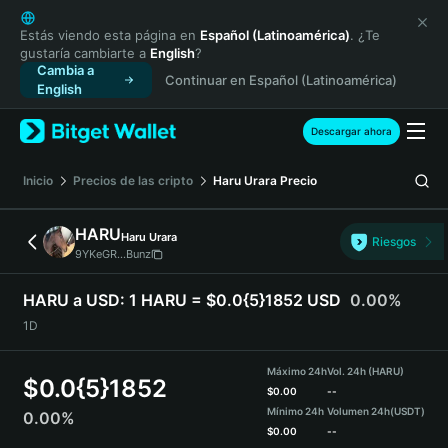
English
日本語
Estás viendo esta página en
Español (Latinoamérica)
. ¿Te
gustaría cambiarte a
English
?
Tiếng Việt
Cambia a
Continuar en Español (Latinoamérica)
Русский
English
Español (Latinoamérica)
Türkçe
Descargar ahora
Italiano
Français
Inicio
Precios de las cripto
Haru Urara
Precio
Deutsch
简体中文
HARU
Haru Urara
Riesgos
繁體中文
9YKeGR...Bunz
Português (Portugal)
Bahasa Indonesia
HARU a USD:
1 HARU = $0.0{5}1852 USD
0.00%
ภาษาไทย
1D
हिन्दी
বাংলা
Máximo 24h
Vol. 24h (HARU)
$
0.0{5}1852
Español
$
0.00
--
Mínimo 24h
Volumen 24h
(USDT)
0.00%
Português (Brasil)
$
0.00
--
Español (Argentina)