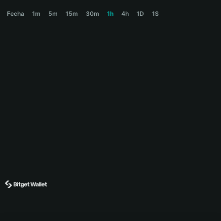
HARU Price Chart
Fecha
1m
5m
15m
30m
1h
4h
1D
1S