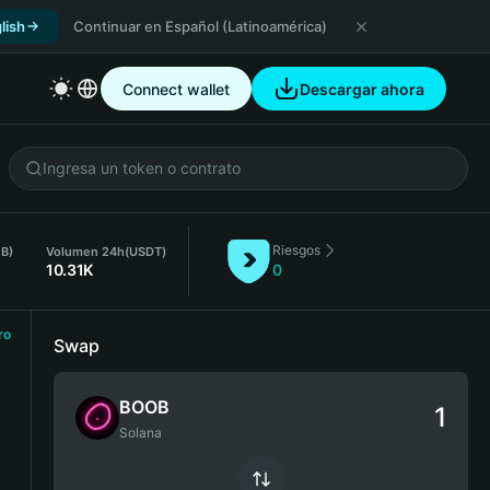
lish
Continuar en Español (Latinoamérica)
Connect wallet
Descargar ahora
Riesgos
OB)
Volumen 24h
(USDT)
10.31K
0
ro
Swap
BOOB
Solana