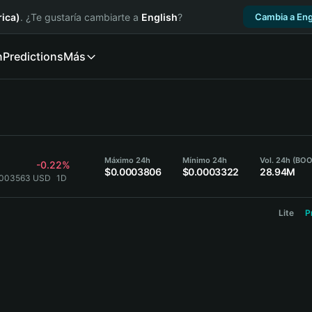
ica)
. ¿Te gustaría cambiarte a
English
?
Cambia a Eng
n
Predictions
Más
3
Máximo 24h
Mínimo 24h
Vol. 24h (BO
-0.22%
$0.0003806
$0.0003322
28.94M
0003563 USD
1D
Lite
P