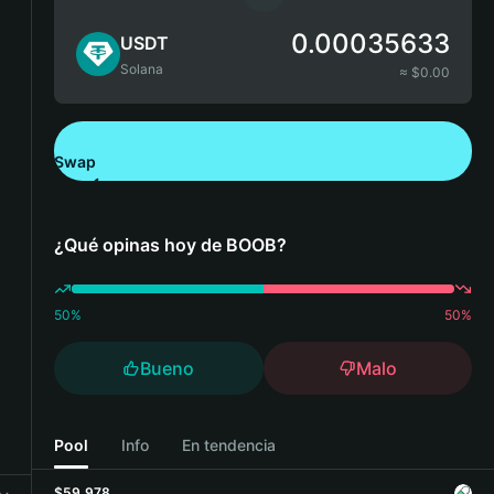
0.00035633
USDT
Solana
≈ $
0.00
Swap
Descarga Bitget Wallet
¿Qué opinas hoy de BOOB?
50
%
50
%
Bueno
Malo
Pool
Info
En tendencia
$59,978