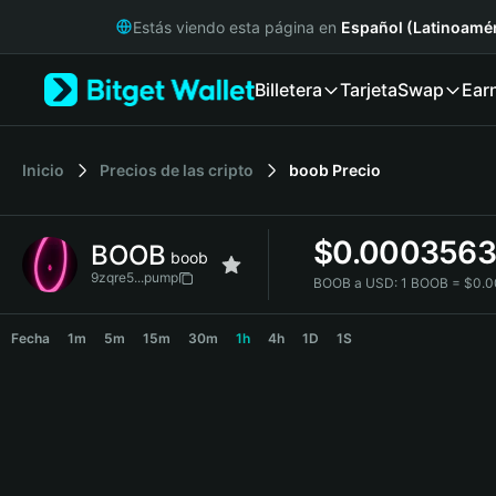
English
Estás viendo esta página en
Español (Latinoamér
日本語
Tiếng Việt
Billetera
Tarjeta
Swap
Ear
Русский
Español (Latinoamérica)
Türkçe
Italiano
Inicio
Precios de las cripto
boob
Precio
Français
Deutsch
$
0.000356
BOOB
简体中文
boob
繁體中文
9zqre5...pump
BOOB a USD:
1 BOOB = $0.
Português (Portugal)
BOOB Price Chart
Bahasa Indonesia
Fecha
1m
5m
15m
30m
1h
4h
1D
1S
ภาษาไทย
हिन्दी
বাংলা
Español
Português (Brasil)
Español (Argentina)