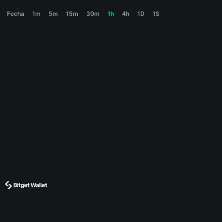
NIPTUNE Price Chart
Fecha
1m
5m
15m
30m
1h
4h
1D
1S