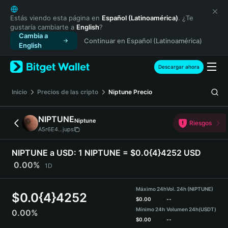
English
日本語
Estás viendo esta página en
Español (Latinoamérica)
. ¿Te
gustaría cambiarte a
English
?
Tiếng Việt
Cambia a
Continuar en Español (Latinoamérica)
Русский
English
Español (Latinoamérica)
Türkçe
Descargar ahora
Italiano
Français
Inicio
Precios de las cripto
Niptune
Precio
Deutsch
简体中文
NIPTUNE
Niptune
Riesgos
繁體中文
A5r6E4...jups
Português (Portugal)
Bahasa Indonesia
NIPTUNE a USD:
1 NIPTUNE = $0.0{4}4252 USD
ภาษาไทย
0.00%
1D
हिन्दी
বাংলা
Máximo 24h
Vol. 24h (NIPTUNE)
$
0.0{4}4252
Español
$
0.00
--
Mínimo 24h
Volumen 24h
(USDT)
0.00%
Português (Brasil)
$
0.00
--
Español (Argentina)