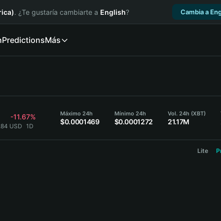
ica)
. ¿Te gustaría cambiarte a
English
?
Cambia a Eng
n
Predictions
Más
Máximo 24h
Mínimo 24h
Vol. 24h (XBT)
-11.67%
$0.0001469
$0.0001272
21.17M
284 USD
1D
Lite
P