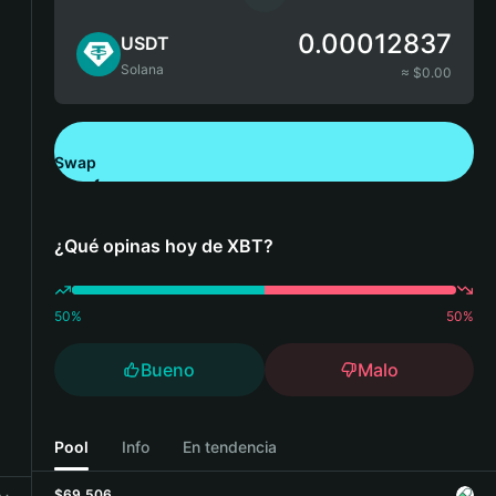
0.00012837
USDT
Solana
≈ $
0.00
Swap
Descarga Bitget Wallet
¿Qué opinas hoy de XBT?
50
%
50
%
Bueno
Malo
Pool
Info
En tendencia
$69,506