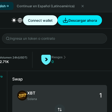
lish
Continuar en Español (Latinoamérica)
Connect wallet
Descargar ahora
Riesgos
Volumen 24h
(USDT)
2.71K
0
ro
Swap
XBT
Solana