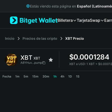
English
Estás viendo esta página en
Español (Latinoamér
日本語
Tiếng Việt
Billetera
Tarjeta
Swap
Ear
Русский
Español (Latinoamérica)
Türkçe
Italiano
Inicio
Precios de las cripto
XBT
Precio
Français
Deutsch
$
0.0001284
XBT
简体中文
XBT
繁體中文
A8YHuv...pump
XBT a USD:
1 XBT = $0.0001
Português (Portugal)
XBT Price Chart
Bahasa Indonesia
Fecha
1m
5m
15m
30m
1h
4h
1D
1S
ภาษาไทย
हिन्दी
বাংলা
Español
Português (Brasil)
Español (Argentina)