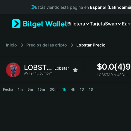
English
Estás viendo esta página en
Español (Latinoamér
日本語
Tiếng Việt
Billetera
Tarjeta
Swap
Ear
Русский
Español (Latinoamérica)
Türkçe
Italiano
Inicio
Precios de las cripto
Lobstar
Precio
Français
Deutsch
$
0.0{4}
LOBSTAR
简体中文
Lobstar
繁體中文
AVF9F4...pump
LOBSTAR a USD:
1 
Português (Portugal)
LOBSTAR Price Chart
Bahasa Indonesia
Fecha
1m
5m
15m
30m
1h
4h
1D
1S
ภาษาไทย
हिन्दी
বাংলা
Español
Português (Brasil)
Español (Argentina)