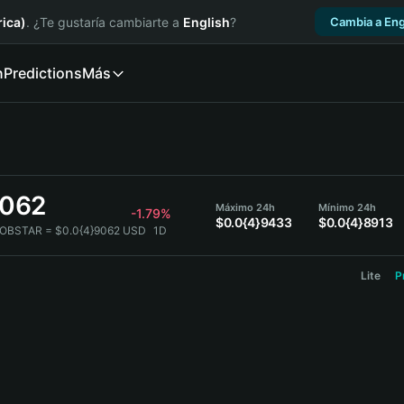
ica)
. ¿Te gustaría cambiarte a
English
?
Cambia a Eng
n
Predictions
Más
9062
Máximo 24h
Mínimo 24h
-1.79%
$0.0{4}9433
$0.0{4}8913
LOBSTAR = $0.0{4}9062 USD
1D
Lite
P