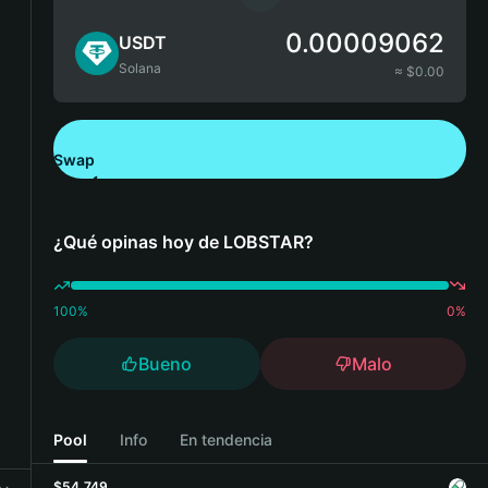
0.00009062
USDT
Solana
≈ $
0.00
Swap
Descarga Bitget Wallet
¿Qué opinas hoy de LOBSTAR?
100
%
0
%
Bueno
Malo
Pool
Info
En tendencia
$54,749