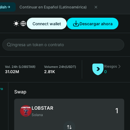
lish
Continuar en Español (Latinoamérica)
Connect wallet
Descargar ahora
Riesgos
Vol. 24h (LOBSTAR)
Volumen 24h
(USDT)
31.02M
2.81K
0
ro
Swap
LOBSTAR
Solana