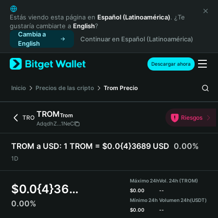
English
日本語
Estás viendo esta página en
Español (Latinoamérica)
. ¿Te
gustaría cambiarte a
English
?
Tiếng Việt
Cambia a
Continuar en Español (Latinoamérica)
Русский
English
Español (Latinoamérica)
Türkçe
Descargar ahora
Italiano
Français
Inicio
Precios de las cripto
Trom
Precio
Deutsch
简体中文
TROM
Trom
TRO
Riesgos
繁體中文
AdqdhZ...1NeC
Português (Portugal)
Bahasa Indonesia
TROM a USD:
1 TROM = $0.0{4}3689 USD
0.00%
ภาษาไทย
1D
हिन्दी
বাংলা
Máximo 24h
Vol. 24h (TROM)
$
0.0{4}3689
Español
$
0.00
--
Mínimo 24h
Volumen 24h
(USDT)
0.00%
Português (Brasil)
$
0.00
--
Español (Argentina)