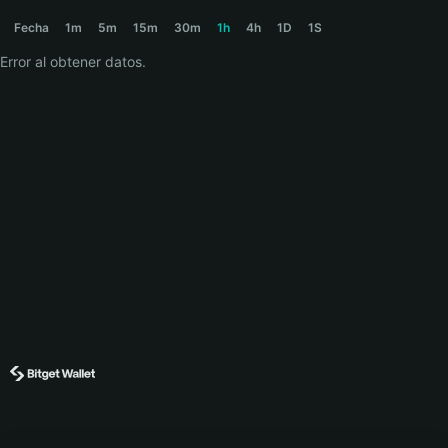
TROM Price Chart
Fecha
1m
5m
15m
30m
1h
4h
1D
1S
Error al obtener datos.