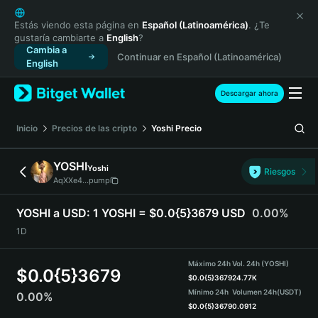
English
日本語
Estás viendo esta página en
Español (Latinoamérica)
. ¿Te
gustaría cambiarte a
English
?
Tiếng Việt
Cambia a
Continuar en Español (Latinoamérica)
Русский
English
Español (Latinoamérica)
Türkçe
Descargar ahora
Italiano
Français
Inicio
Precios de las cripto
Yoshi
Precio
Deutsch
简体中文
YOSHI
Yoshi
Riesgos
繁體中文
AqXXe4...pump
Português (Portugal)
Bahasa Indonesia
YOSHI a USD:
1 YOSHI = $0.0{5}3679 USD
0.00%
ภาษาไทย
1D
हिन्दी
বাংলা
Máximo 24h
Vol. 24h (YOSHI)
$
0.0{5}3679
Español
$
0.0{5}3679
24.77K
Mínimo 24h
Volumen 24h
(USDT)
0.00%
Português (Brasil)
$
0.0{5}3679
0.0912
Español (Argentina)