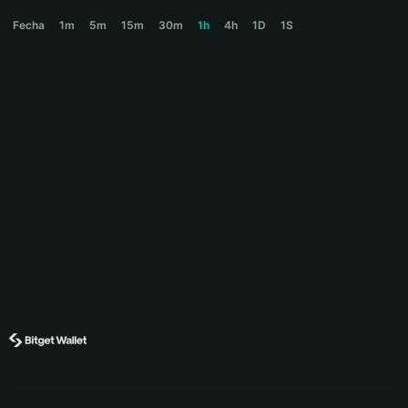
YOSHI Price Chart
Fecha
1m
5m
15m
30m
1h
4h
1D
1S