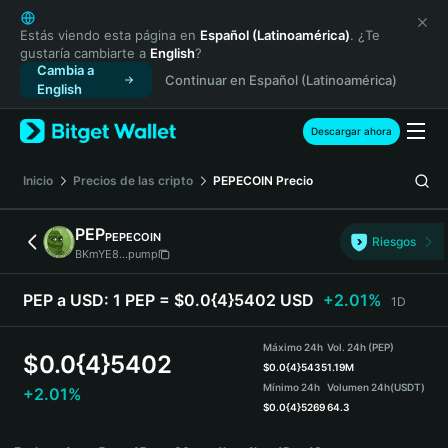
English
日本語
Estás viendo esta página en
Español (Latinoamérica)
. ¿Te
gustaría cambiarte a
English
?
Tiếng Việt
Cambia a
Continuar en Español (Latinoamérica)
Русский
English
Español (Latinoamérica)
Türkçe
Descargar ahora
Italiano
Français
Inicio
Precios de las cripto
PEPECOIN
Precio
Deutsch
简体中文
PEP
PEPECOIN
Riesgos
繁體中文
BKmYE8...pump
Português (Portugal)
Bahasa Indonesia
PEP a USD:
1 PEP = $0.0{4}5402 USD
+2.01%
1D
ภาษาไทย
हिन्दी
Máximo 24h
Vol. 24h (PEP)
$
0.0{4}5402
বাংলা
$
0.0{4}5435
1.19M
Mínimo 24h
Volumen 24h
(USDT)
+2.01%
Español
$
0.0{4}5269
64.3
Português (Brasil)
PEP Price Chart
Español (Argentina)