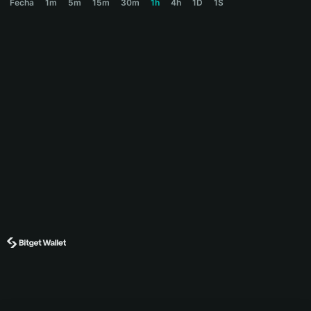
Fecha
1m
5m
15m
30m
1h
4h
1D
1S