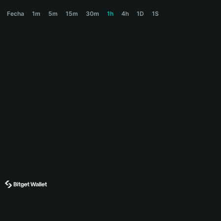
STAND Price Chart
Fecha
1m
5m
15m
30m
1h
4h
1D
1S