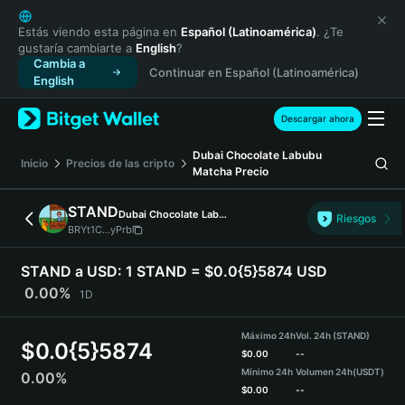
English
日本語
Estás viendo esta página en
Español (Latinoamérica)
. ¿Te
gustaría cambiarte a
English
?
Tiếng Việt
Cambia a
Continuar en Español (Latinoamérica)
Русский
English
Español (Latinoamérica)
Türkçe
Descargar ahora
Italiano
Dubai Chocolate Labubu
Français
Inicio
Precios de las cripto
Matcha
Precio
Deutsch
简体中文
STAND
Dubai Chocolate Labubu Matcha
Riesgos
繁體中文
BRYt1C...yPrb
Português (Portugal)
Bahasa Indonesia
STAND a USD:
1 STAND = $0.0{5}5874 USD
ภาษาไทย
0.00%
1D
हिन्दी
বাংলা
Máximo 24h
Vol. 24h (STAND)
$
0.0{5}5874
Español
$
0.00
--
Mínimo 24h
Volumen 24h
(USDT)
0.00%
Português (Brasil)
$
0.00
--
Español (Argentina)