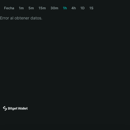
SPAGHETTI Price Chart
Fecha
1m
5m
15m
30m
1h
4h
1D
1S
Error al obtener datos.