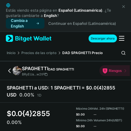
English
日本語
Estás viendo esta página en
Español (Latinoamérica)
. ¿Te
gustaría cambiarte a
English
?
Tiếng Việt
Cambia a
Continuar en Español (Latinoamérica)
Русский
English
Español (Latinoamérica)
Türkçe
Descargar ahora
Italiano
Français
Inicio
Precios de las cripto
DAD SPAGHETTI
Precio
Deutsch
简体中文
SPAGHETTI
DAD SPAGHETTI
Riesgos
繁體中文
BRyEUa...w2tF
Português (Portugal)
Bahasa Indonesia
SPAGHETTI a USD:
1 SPAGHETTI = $0.0{4}2855
ภาษาไทย
USD
0.00%
1D
हिन्दी
বাংলা
Máximo 24h
Vol. 24h (SPAGHETTI)
$
0.0{4}2855
Español
$
0.00
--
Mínimo 24h
Volumen 24h
(USDT)
0.00%
Português (Brasil)
$
0.00
--
Español (Argentina)