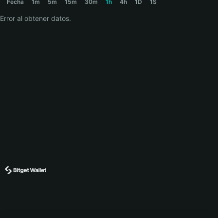
Fecha
1m
5m
15m
30m
1h
4h
1D
1S
Error al obtener datos.