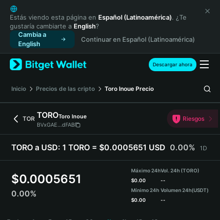
English
日本語
Estás viendo esta página en
Español (Latinoamérica)
. ¿Te
gustaría cambiarte a
English
?
Tiếng Việt
Cambia a
Continuar en Español (Latinoamérica)
Русский
English
Español (Latinoamérica)
Türkçe
Descargar ahora
Italiano
Français
Inicio
Precios de las cripto
Toro Inoue
Precio
Deutsch
简体中文
TORO
Toro Inoue
TOR
Riesgos
繁體中文
BVxGAE...dFAB
Português (Portugal)
Bahasa Indonesia
TORO a USD:
1 TORO = $0.0005651 USD
0.00%
1D
ภาษาไทย
हिन्दी
Máximo 24h
Vol. 24h (TORO)
$
0.0005651
বাংলা
$
0.00
--
Mínimo 24h
Volumen 24h
(USDT)
0.00%
Español
$
0.00
--
Português (Brasil)
TORO Price Chart
Español (Argentina)