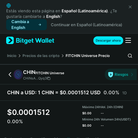
English
日本語
Estás viendo esta página en
Español (Latinoamérica)
. ¿Te
gustaría cambiarte a
English
?
Tiếng Việt
Cambia a
Continuar en Español (Latinoamérica)
Русский
English
Español (Latinoamérica)
Türkçe
Descargar ahora
Italiano
Français
Inicio
Precios de las cripto
FITCHIN Universe
Precio
Deutsch
简体中文
CHIN
FITCHIN Universe
Riesgos
繁體中文
CHiNsA...Qyq3
Português (Portugal)
Bahasa Indonesia
CHIN a USD:
1 CHIN = $0.0001512 USD
0.00%
1D
ภาษาไทย
हिन्दी
Máximo 24h
Vol. 24h (CHIN)
$
0.0001512
বাংলা
$
0.00
--
Mínimo 24h
Volumen 24h
(USDT)
0.00%
Español
$
0.00
--
Português (Brasil)
CHIN Price Chart
Español (Argentina)