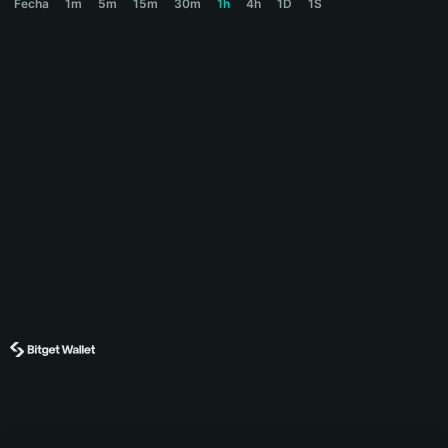
Fecha
1m
5m
15m
30m
1h
4h
1D
1S