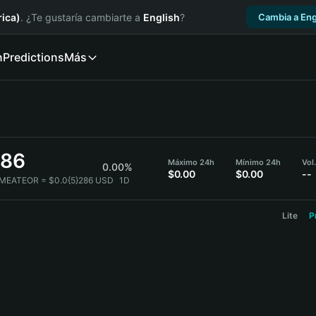
ica)
. ¿Te gustaría cambiarte a
English
?
Cambia a Eng
n
Predictions
Más
286
Máximo 24h
Mínimo 24h
Vol
0.00%
$0.00
$0.00
--
 MEATEOR = $0.0{5}286 USD
1D
Lite
P