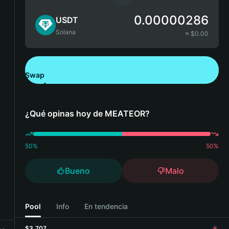
0.00000286
USDT
Solana
≈ $
0.00
Swap
Descarga Bitget Wallet
¿Qué opinas hoy de MEATEOR?
50
%
50
%
Bueno
Malo
Pool
Info
En tendencia
$3,707