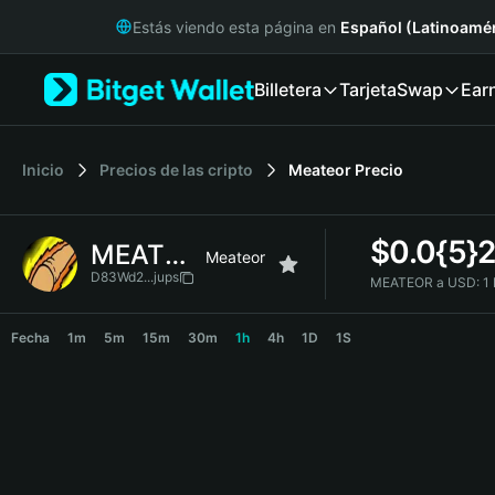
English
Estás viendo esta página en
Español (Latinoamér
日本語
Tiếng Việt
Billetera
Tarjeta
Swap
Ear
Русский
Español (Latinoamérica)
Türkçe
Italiano
Inicio
Precios de las cripto
Meateor
Precio
Français
Deutsch
$
0.0{5}
MEATEOR
简体中文
Meateor
繁體中文
D83Wd2...jups
MEATEOR a USD:
1
Português (Portugal)
MEATEOR Price Chart
Bahasa Indonesia
Fecha
1m
5m
15m
30m
1h
4h
1D
1S
ภาษาไทย
हिन्दी
বাংলা
Español
Português (Brasil)
Español (Argentina)