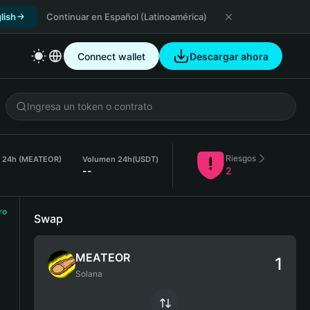
lish
Continuar en Español (Latinoamérica)
Connect wallet
Descargar ahora
Riesgos
. 24h (MEATEOR)
Volumen 24h
(USDT)
--
2
ro
Swap
MEATEOR
Solana