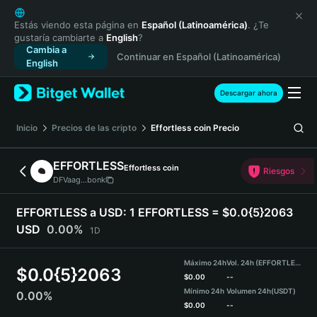
English
日本語
Estás viendo esta página en
Español (Latinoamérica)
. ¿Te
gustaría cambiarte a
English
?
Tiếng Việt
Cambia a
Continuar en Español (Latinoamérica)
Русский
English
Español (Latinoamérica)
Türkçe
Descargar ahora
Italiano
Français
Inicio
Precios de las cripto
Effortless coin
Precio
Deutsch
简体中文
EFFORTLESS
Effortless coin
Riesgos
繁體中文
DFVaag...bonk
Português (Portugal)
Bahasa Indonesia
EFFORTLESS a USD:
1 EFFORTLESS = $0.0{5}2063
ภาษาไทย
USD
0.00%
1D
हिन्दी
বাংলা
Máximo 24h
Vol. 24h (EFFORTLESS)
$
0.0{5}2063
Español
$
0.00
--
Mínimo 24h
Volumen 24h
(USDT)
0.00%
Português (Brasil)
$
0.00
--
Español (Argentina)