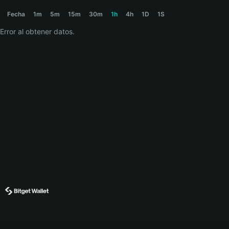
EFFORTLESS Price Chart
Fecha
1m
5m
15m
30m
1h
4h
1D
1S
Error al obtener datos.