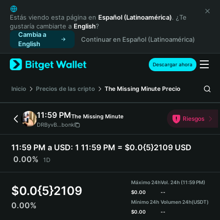
English
日本語
Estás viendo esta página en
Español (Latinoamérica)
. ¿Te
gustaría cambiarte a
English
?
Tiếng Việt
Cambia a
Continuar en Español (Latinoamérica)
Русский
English
Español (Latinoamérica)
Türkçe
Descargar ahora
Italiano
Français
Inicio
Precios de las cripto
The Missing Minute
Precio
Deutsch
简体中文
11:59 PM
The Missing Minute
Riesgos
繁體中文
DRByvB...bonk
Português (Portugal)
Bahasa Indonesia
11:59 PM a USD:
1 11:59 PM = $0.0{5}2109 USD
ภาษาไทย
0.00%
1D
हिन्दी
বাংলা
Máximo 24h
Vol. 24h (11:59 PM)
$
0.0{5}2109
Español
$
0.00
--
Mínimo 24h
Volumen 24h
(USDT)
0.00%
Português (Brasil)
$
0.00
--
Español (Argentina)