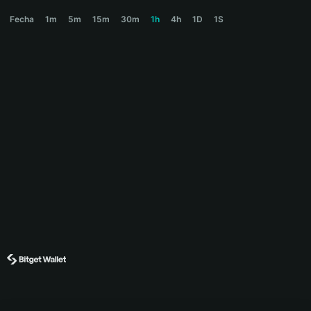
11:59 PM Price Chart
Fecha
1m
5m
15m
30m
1h
4h
1D
1S