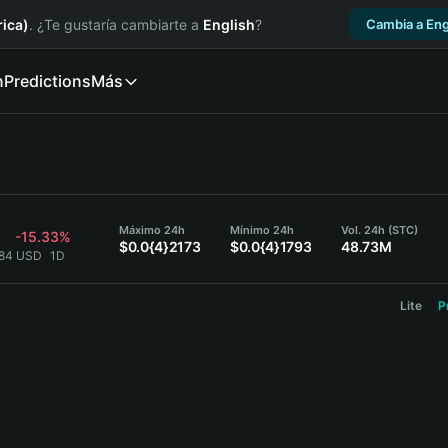
ica)
. ¿Te gustaría cambiarte a
English
?
Cambia a Eng
n
Predictions
Más
Máximo 24h
Mínimo 24h
Vol. 24h (STC)
-15.33%
$0.0{4}2173
$0.0{4}1793
48.73M
184 USD
1D
Lite
P