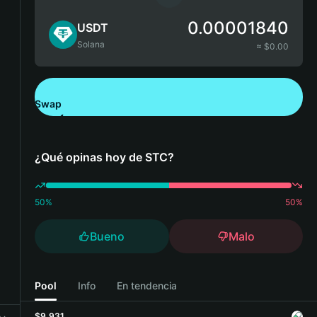
0.00001840
USDT
Solana
≈ $
0.00
Swap
Descarga Bitget Wallet
¿Qué opinas hoy de STC?
50
%
50
%
Bueno
Malo
Pool
Info
En tendencia
$9,931