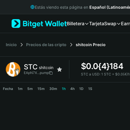
English
Estás viendo esta página en
Español (Latinoamér
日本語
Tiếng Việt
Billetera
Tarjeta
Swap
Ear
Русский
Español (Latinoamérica)
Türkçe
Italiano
Inicio
Precios de las cripto
shitcoin
Precio
Français
Deutsch
$
0.0{4}184
STC
简体中文
shitcoin
繁體中文
EApN7X...pump
STC a USD:
1 STC = $0.0{4}
Português (Portugal)
STC Price Chart
Bahasa Indonesia
Fecha
1m
5m
15m
30m
1h
4h
1D
1S
ภาษาไทย
हिन्दी
বাংলা
Español
Português (Brasil)
Español (Argentina)