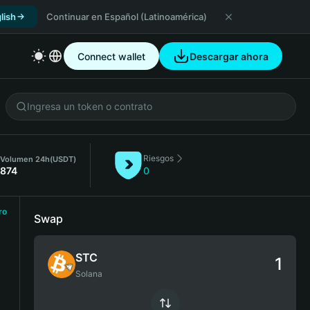
lish
Continuar en Español (Latinoamérica)
Connect wallet
Descargar ahora
Riesgos
Volumen 24h
(USDT)
874
0
ro
Swap
STC
Solana