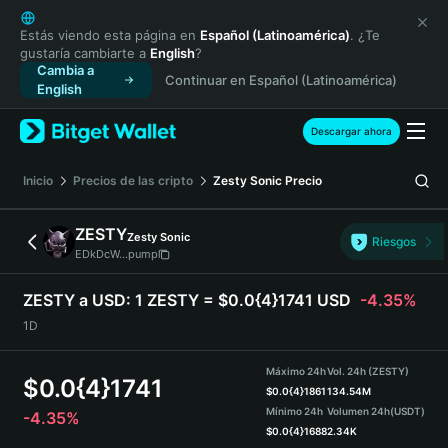
English
日本語
Estás viendo esta página en
Español (Latinoamérica)
. ¿Te
gustaría cambiarte a
English
?
Tiếng Việt
Cambia a
Continuar en Español (Latinoamérica)
Русский
English
Español (Latinoamérica)
Türkçe
Descargar ahora
Italiano
Français
Inicio
Precios de las cripto
Zesty Sonic
Precio
Deutsch
简体中文
ZESTY
Zesty Sonic
Riesgos
繁體中文
EDkDcW...pump
Português (Portugal)
Bahasa Indonesia
ZESTY a USD:
1 ZESTY = $0.0{4}1741 USD
-4.35%
ภาษาไทย
1D
हिन्दी
বাংলা
Máximo 24h
Vol. 24h (ZESTY)
$
0.0{4}1741
Español
$
0.0{4}1861
134.54M
Mínimo 24h
Volumen 24h
(USDT)
-4.35%
Português (Brasil)
$
0.0{4}1688
2.34K
Español (Argentina)