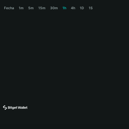
ZESTY Price Chart
Fecha
1m
5m
15m
30m
1h
4h
1D
1S