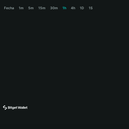
DEXTER Price Chart
Fecha
1m
5m
15m
30m
1h
4h
1D
1S