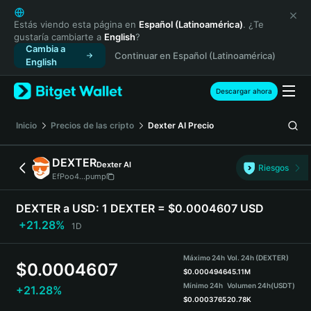
English
日本語
Estás viendo esta página en
Español (Latinoamérica)
. ¿Te
gustaría cambiarte a
English
?
Tiếng Việt
Cambia a
Continuar en Español (Latinoamérica)
Русский
English
Español (Latinoamérica)
Türkçe
Descargar ahora
Italiano
Français
Inicio
Precios de las cripto
Dexter AI
Precio
Deutsch
简体中文
DEXTER
Dexter AI
Riesgos
繁體中文
EfPoo4...pump
Português (Portugal)
Bahasa Indonesia
DEXTER a USD:
1 DEXTER = $0.0004607 USD
ภาษาไทย
+21.28%
1D
हिन्दी
বাংলা
Máximo 24h
Vol. 24h (DEXTER)
$
0.0004607
Español
$
0.0004946
45.11M
Mínimo 24h
Volumen 24h
(USDT)
+21.28%
Português (Brasil)
$
0.0003765
20.78K
Español (Argentina)