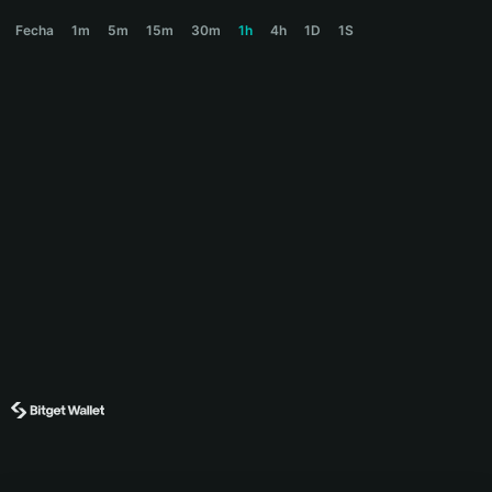
RAM900 Price Chart
Fecha
1m
5m
15m
30m
1h
4h
1D
1S