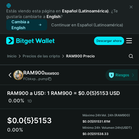
English
日本語
Estás viendo esta página en
Español (Latinoamérica)
. ¿Te
gustaría cambiarte a
English
?
Tiếng Việt
Cambia a
Continuar en Español (Latinoamérica)
Русский
English
Español (Latinoamérica)
Türkçe
Descargar ahora
Italiano
Français
Inicio
Precios de las cripto
RAM900
Precio
Deutsch
简体中文
RAM900
RAM900
Riesgos
繁體中文
FCbkxp...pump
Português (Portugal)
Bahasa Indonesia
RAM900 a USD:
1 RAM900 = $0.0{5}5153 USD
ภาษาไทย
0.00%
1D
हिन्दी
বাংলা
Máximo 24h
Vol. 24h (RAM900)
$
0.0{5}5153
Español
$
0.0{5}5153
1.61M
Mínimo 24h
Volumen 24h
(USDT)
0.00%
Português (Brasil)
$
0.0{5}5153
8.33
Español (Argentina)